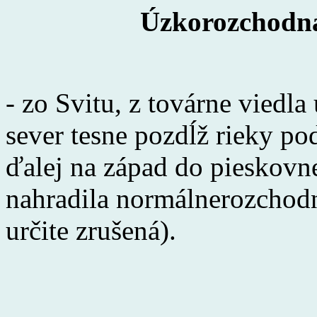
Úzkorozchodná 
- zo Svitu, z továrne vied
sever tesne pozdĺž rieky po
ďalej na západ do pieskovn
nahradila normálnerozchodná
určite zrušená).