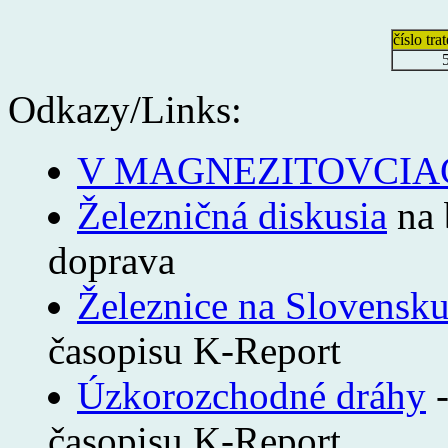
číslo tra
Odkazy
/Links:
V MAGNEZITOVCIAC
Železničná diskusia
na 
doprava
Železnice na Slovensk
časopisu K-Report
Úzkorozchodné dráhy
časopisu K-Report